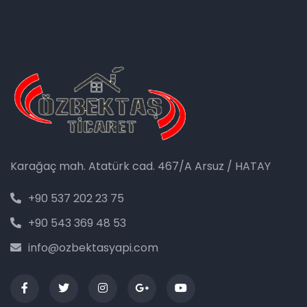
Karağaç mah. Atatürk cad. 467/A Arsuz / HATAY
+90 537 202 23 75
+90 543 369 48 53
info@ozbektasyapi.com