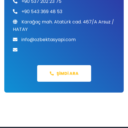
+90 537 202 23 75
+90 543 369 48 53
Karağaç mah. Atatürk cad. 467/A Arsuz /
HATAY
info@ozbektasyapi.com
ŞIMDI ARA