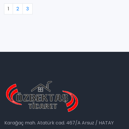
1
2
3
Karağaç mah. Atatürk cad. 467/A Arsuz / HATAY